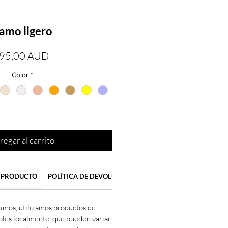
amo ligero
Precio
95,00 AUD
Color
*
regar al carrito
 PRODUCTO
POLÍTICA DE DEVOLUCIÓN Y REEMBOLSO
DATOS DE 
timos, utilizamos productos de
bles localmente, que pueden variar