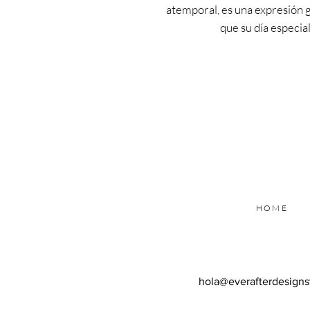
atemporal, es una expresión 
que su día especia
HOME
hola@everafterdesigns