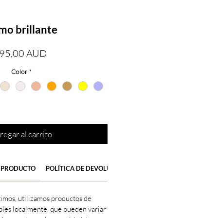
mo brillante
Precio
95,00 AUD
Color
*
regar al carrito
 PRODUCTO
POLÍTICA DE DEVOLUCIÓN Y REEMBOLSO
DATOS DE 
timos, utilizamos productos de
bles localmente, que pueden variar