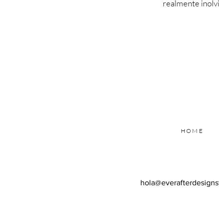
realmente inolvi
HOME
hola@everafterdesigns